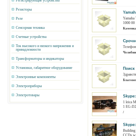
Регистрирующие устройства
Резисторы
Yamaha
Yamaha T
Реле
1000 00
Сенсорная техника
Каменка
Счетные устройства
Срочн
Ток высокого и низкого напряжения и
Телефону
принадлежности
Челябин
Трансформаторы и индикаторы
Установки, габаритное оборудование
Поиск 
Здравств
Электронные компоненты
Благове
Электроприборы
Электротовары
Skype:
1 leica
1 EG-D2
/
Skype:
Building
CCDs wit