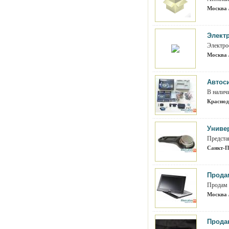
Москва 
Элект
Электро
Москва 
Автоси
В наличи
Краснод
Униве
Предста
Санкт-П
Прода
Продам 
Москва 
Прода