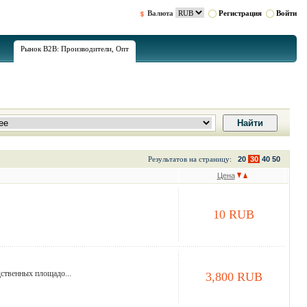
Валюта
Регистрация
Войти
Рынок B2B: Производители, Опт
Результатов на страницу:
20
30
40
50
Цена
10 RUB
ственных площадо...
3,800 RUB