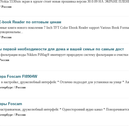
Nokia 5530xm экран в идеале стоит новая прошивка версии 30.0.09 НА ЭКРАНЕ ПЛЕНКА!!
/ Россия
E-book Reader по оптовым ценам
ные книги нового поколения 7 Inch TFT Color Ebook Reader support Various Book Format
нкциональны...
/ Россия
ы первой необходимости для дома и вашей семьи по самым дост
 фильтрации воды Nikken PiMag® имитирует природную систему фильтрации и очистки в
Россия
ера Foscam FI8904W
я в настройке, дружелюбный интерфейс * Отлично подходит для установки на улице * Ав
етербург / Россия
меры Foscam
 настраиваемая, дружелюбный интерфейс * Односторонний аудио канал * Поворачивается 
етербург / Россия