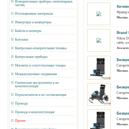
Измерительные приборы элементарных
частиц
Актив
Француз
Изоляционные материалы
Москва 
Инвертеры и конвертеры
Кабели и штекеры
Brand 
Nikon D
Катушки
cable, w
Контрольно-измерительная техника
Агалатов
Контрольные приборы
Безвр
Магниты и сопутствующие товары
Сигареты
Москва 
Межкатушочные соединения
Оптические инструменты и их
комплектующие
Безвр
Сигареты
Переключатели и их составляющие
Москва 
Провода
Провода и комплектующие
Безвр
Сигареты
Прочее
Москва 