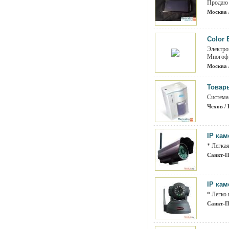
Продаю 
Москва 
Color 
Электрон
Многофу
Москва 
Товар
Система
Чехов / 
IP кам
* Легка
Санкт-П
IP ка
* Легко
Санкт-П