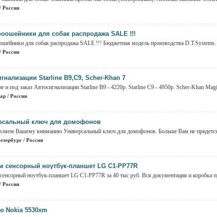
/ Россия
роошейники для собак распродажа SALE !!!
ошейники для собак распродажа SALE !!! Бюджетная модель производства D.T.Systems. К
/ Россия
гнализации Starline B9,C9, Scher-Khan 7
е и под заказ Автосигнализации Starline B9 - 4220р. Starline C9 - 4950р. Scher-Khan Magi
ар / Россия
рсальный ключ для домофонов
вляем Вашему вниманию Универсальный ключ для домофонов. Больше Вам не придется п
етербург / Россия
м сенсорный ноутбук-планшет LG C1-PP77R
сенсорный ноутбук-планшет LG C1-PP77R за 40 тыс руб. Вся документация и коробка прис
/ Россия
ю Nokia 5530xm