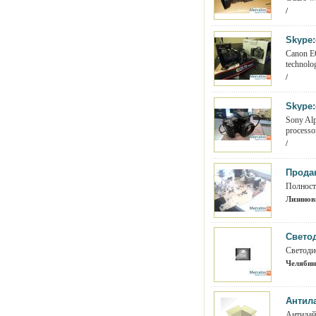
/
Skype:
Canon EO
technolog
/
Skype:
Sony Alp
process
/
Прода
Полност
Лизиновк
Свето
Светоди
Челябин
Антил
Антилай