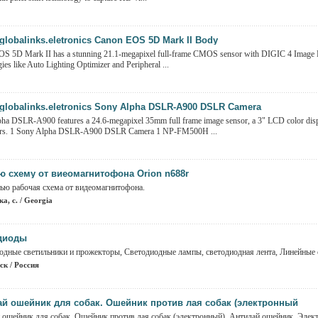
globalinks.eletronics Canon EOS 5D Mark II Body
S 5D Mark II has a stunning 21.1-megapixel full-frame CMOS sensor with DIGIC 4 Image P
ies like Auto Lighting Optimizer and Peripheral ...
globalinks.eletronics Sony Alpha DSLR-A900 DSLR Camera
ha DSLR-A900 features a 24.6-megapixel 35mm full frame image sensor, a 3" LCD color di
ors. 1 Sony Alpha DSLR-A900 DSLR Camera 1 NP-FM500H ...
ю схему от виеомагнитофона Orion n688r
ью рабочая схема от видеомагнитофона.
а, с. / Georgia
диоды
одные светильники и прожекторы, Светодиодные лампы, светодиодная лента, Линейные с
ск / Россия
ай ошейник для собак. Ошейник против лая собак (электронный
 ошейник для собак. Ошейник против лая собак (электронный). Антилай ошейник. Элект