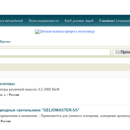
иск автомобилей
Поиск недвижимости
Клуб деловых людей
Сэкономь!
(тендеры)
Прочее
нсаторы
аторы различной емкости. 0,5-2000 МкФ.
е, с. / Россия
диодные светильники "GELIOMASTER-SS"
 применения и назначение: - Применяются для уличного освещения, освещения производ
 Россия