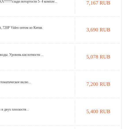
!!!!!сзади потортости 5- 4 компле...
7,167 RUB
, 720P Video оптом из Китая.
3,690 RUB
оды. Уровень кислотности ...
5,078 RUB
томатическое вклю...
7,200 RUB
в двух плоскостя...
5,400 RUB