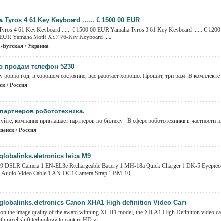
 Tyros 4 61 Key Keyboard ...... € 1500 00 EUR
yros 4 61 Key Keyboard ...... € 1500 00 EUR Yamaha Tyros 3 61 Key Keyboard ...... € 12
 EUR Yamaha Motif XS7 76-Key Keyboard .....
-Бугская / Украина
о продам телефон 5230
 ровно год, в хорошем состояние, всё работает хорошо. Прошит, три раза. В комплекте и
ск / Россия
партнеров робототехника.
уйте, компания приглашает партнеров по бизнесу . В сфере робототехники в частности п
щенск / Россия
globalinks.eletronics leica M9
 M9 DSLR Camera 1 EN-EL3e Rechargeable Battery 1 MH-18a Quick Charger 1 DK-5 Eyepie
 Audio Video Cable 1 AN-DC1 Camera Strap 1 BM-10...
globalinks.eletronics Canon XHA1 High definition Video Cam
 on the image quality of the award winning XL H1 model, the XH A1 High Definition video cam
h pixel shift technology to capture HD vi...