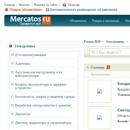
Главная
|
Контакт
|
Реклама на сайте
|
Помощь
Подать объявление
Автоматическое размещение объявлений
Объявления
Товары в магазинах
По
Рынок B2B
Электроника
Электроника
@телекоммуникации
Адапторы
Страница:
1
Акустические инструменты и их
Предложение
комплектующие
Конде
Батареи, аккумуляторы и зарядные
устройства
Конденс
Успенско
Безопасность, защита и защитная одежда
Выработка электроэнергии и хранение,
Свето
Двигатели
Область
Казань /
Дисплеи, индикаторы и сигнализаторы