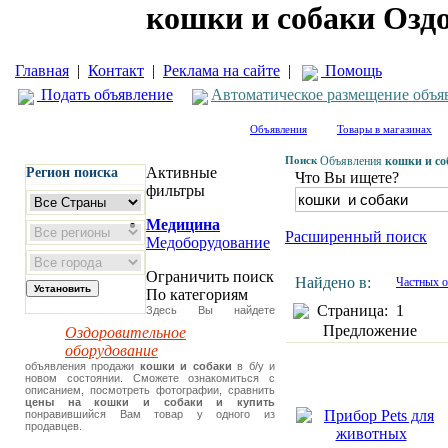
кошки и собаки Озд
Главная
|
Контакт
|
Реклама на сайте
|
Помощь
Подать объявление
Автоматическое размещение объя
Объявления
Товары в магазинах
Поиск
Объявления
кошки и со
Активные
Регион поиска
Что Вы ищете?
фильтры
Медицина
Расширенный поиск
Медоборудование
Ограничить поиск
Найдено в:
Частных о
По категориям
Страница:
1
Здесь Вы найдете
Предложение
Оздоровительное
оборудование
объявления продажи
кошки и собаки
в б/у и
новом состоянии. Сможете ознакомиться с
описанием, посмотреть фотографии, сравнить
цены на кошки и собаки и купить
понравившийся Вам товар у одного из
продавцев.