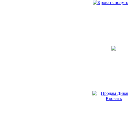
- Спальни
- Столы
- Шкафы
Кованая мебель
Модульная мебель
Надувная мебель
Предметы интерьера
- Шторы
Медицина
Медоборудование
- Оборудование
- Оздоровительное
оборудование
- Хирургический
инструментарий
Спорт
Походное и туристическое
снаряжение
- Мебель туристическая
Туризм и отдых
Активный отдых
Бронирование номеров
Места в гостиницах
Санатории и курорты
Турбазы