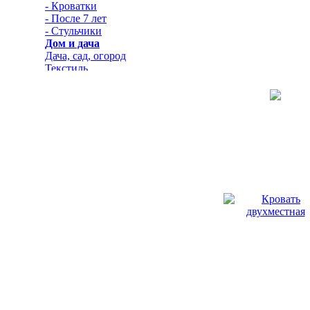
- Кроватки
- После 7 лет
- Стульчики
Дом и дача
Дача, сад, огород
Текстиль
- Покрывала и одеяла
Животные
Домашние животные
- Кошки
Книжный мир
Специализированная
литература
- Научно-популярная
литература
Мебель и предметы
интерьера
Дачная мебель
Домашняя мебель
- Гостиные
- Детские
- Кухонная мебель
- Мебель для аудио- и
видеотехники
- Мягкая мебель