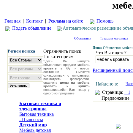
мебе
Главная
|
Контакт
|
Реклама на сайте
|
Помощь
Подать объявление
Автоматическое размещение объя
Объявления
Товары в магазинах
Поиск
Объявления
мебел
Ограничить поиск
Регион поиска
Что Вы ищете?
По категориям
Здесь Вы найдете
объявления продажи
мебель
кровать
в б/у и новом
Расширенный поис
состоянии. Сможете
ознакомиться с описанием,
посмотреть фотографии,
сравнить
цены на мебель
Найдено в:
Част
кровать и купить
понравившийся Вам товар у
Страница:
1
одного из продавцев.
Предложение
Бытовая техника и
электроника
Бытовая техника
- Пылесосы
Детский мир
Мебель детская