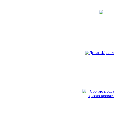
Услуги
Бытовые услуги
Досуг
Риэлтерские услуги
Транспортные услуги
Антиквариат и Искусство
Мебель и Интерьер
- Мебель до 1900 года