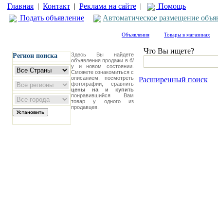
Главная
|
Контакт
|
Реклама на сайте
|
Помощь
Подать объявление
Автоматическое размещение объя
Объявления
Товары в магазинах
Что Вы ищете?
Здесь Вы найдете
Регион поиска
объявления продажи в б/
у и новом состоянии.
Сможете ознакомиться с
описанием, посмотреть
Расширенный поиск
фотографии, сравнить
цены на и купить
понравившийся Вам
товар у одного из
продавцев.