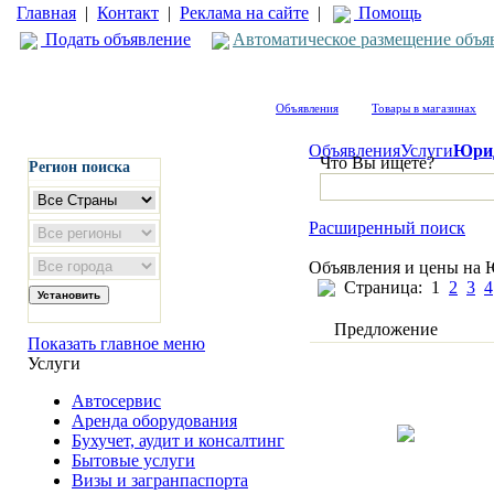
Главная
|
Контакт
|
Реклама на сайте
|
Помощь
Подать объявление
Автоматическое размещение объя
Объявления
Товары в магазинах
Объявления
Услуги
Юрид
Что Вы ищете?
Регион поиска
Расширенный поиск
Объявления и цены на 
Страница:
1
2
3
4
Предложение
Показать главное меню
Услуги
Автосервис
Аренда оборудования
Бухучет, аудит и консалтинг
Бытовые услуги
Визы и загранпаспорта