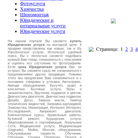
Фотоуслуги
Химчистка
Шиномонтаж
Юридические и
нотариальные услуги
Юридические услуги
На нашем портале Вы сможете
купить
Юридические услуги
по выгодной цене. К
продаже представлены как новые, так и
б/у
Страница:
1
2
3
4
Юридические услуги
. Используя удобный
поиск, Вы с легкостью сможете подобрать
нужный Вам товар, ознакомиться с описанием
и оценить его состояние по фотографиям.
Если
цена Юридические услуги
Вас не
устроит, Вы сможете сразу же ознакомиться с
предложениями других продавцев. Помимо
этого мы предлагаем Вам ознакомиться и с
похожими товарами и услгами: Автосервис,
Аренда оборудования, Бухучет, аудит и
консалтинг, Бытовые услуги, Визы и
загранпаспорта, Вручение подарков и цветов,
Диагностика двигателя, Диагностика подвески,
Дизайн, Досуг, Замена масла, Замена
технических жидкостей, Заправка картриджей,
Знакомства, Иммиграция, Интернет, Интернет,
Исследования, Капремонт двигателя,
Компьютерные курсы, Кровельные работы,
Кузовной ремонт, Курьерские услуги,
Лицензирование и сертификация, Локальные
Сети, Медицинские услуги, Модернизация
(Upgrade), Мойка, Монтаж оборудования,
Обслуживание торжеств, Обучение,
Обучение, Охрана, Переводы, Печати и