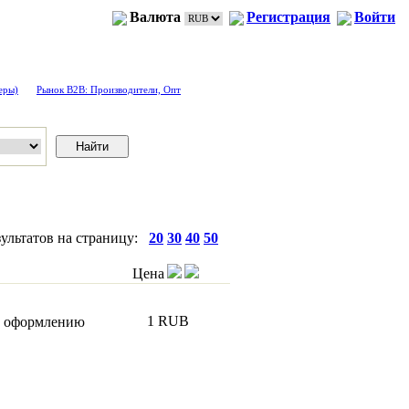
Валюта
Регистрация
Войти
еры)
Рынок B2B: Производители, Опт
зультатов на страницу:
20
30
40
50
Цена
1 RUB
о оформлению