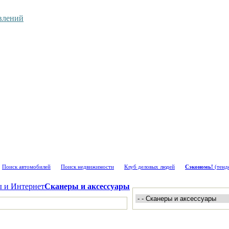
влений
Поиск автомобилей
Поиск недвижимости
Клуб деловых людей
Сэкономь!
(тенд
 и Интернет
Сканеры и аксессуары