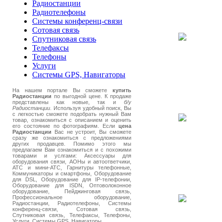
Радиостанции
Радиотелефоны
Системы конференц-связи
Сотовая связь
Спутниковая связь
Телефаксы
Телефоны
Услуги
Системы GPS, Навигаторы
На нашем портале Вы сможете
купить
Радиостанции
по выгодной цене. К продаже
представлены как новые, так и
б/у
Радиостанции
. Используя удобный поиск, Вы
с легкостью сможете подобрать нужный Вам
товар, ознакомиться с описанием и оценить
его состояние по фотографиям. Если
цена
Радиостанции
Вас не устроит, Вы сможете
сразу же ознакомиться с предложениями
других продавцев. Помимо этого мы
предлагаем Вам ознакомиться и с похожими
товарами и услгами: Аксессуары для
оборудования связи, АОНы и автоответчики,
АТС и мини-АТС, Гарнитуры телефонные,
Коммуникаторы и смартфоны, Оборудование
для DSL, Оборудование для IP-телефонии,
Оборудование для ISDN, Оптоволоконное
оборудование, Пейджинговая связь,
Профессиональное оборудование,
Радиостанции, Радиотелефоны, Системы
конференц-связи, Сотовая связь,
Спутниковая связь, Телефаксы, Телефоны,
Услуги, Системы GPS, Навигаторы.