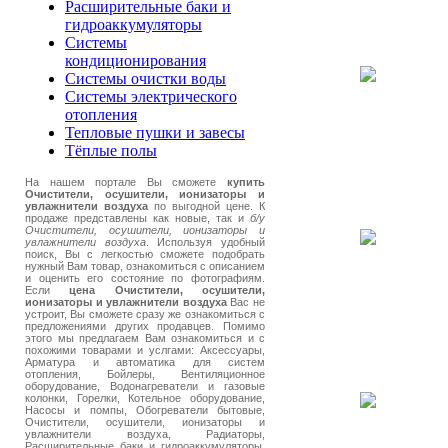
Расширительные баки и
гидроаккумуляторы
Системы
кондиционирования
Системы очистки воды
Системы электрического
отопления
Тепловые пушки и завесы
Тёплые полы
На нашем портале Вы сможете
купить
Очистители, осушители, ионизаторы и
увлажнители воздуха
по выгодной цене. К
продаже представлены как новые, так и
б/у
Очистители, осушители, ионизаторы и
увлажнители воздуха
. Используя удобный
поиск, Вы с легкостью сможете подобрать
нужный Вам товар, ознакомиться с описанием
и оценить его состояние по фотографиям.
Если
цена Очистители, осушители,
ионизаторы и увлажнители воздуха
Вас не
устроит, Вы сможете сразу же ознакомиться с
предложениями других продавцев. Помимо
этого мы предлагаем Вам ознакомиться и с
похожими товарами и услгами: Аксессуары,
Арматура и автоматика для систем
отопления, Бойлеры, Вентиляционное
оборудование, Водонагреватели и газовые
колонки, Горелки, Котельное оборудование,
Насосы и помпы, Обогреватели бытовые,
Очистители, осушители, ионизаторы и
увлажнители воздуха, Радиаторы,
Расширительные баки и гидроаккумуляторы,