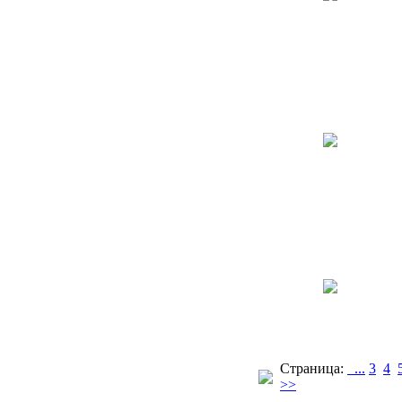
Страница:
...
3
4
>>