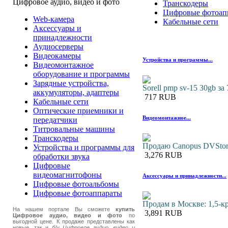
Цифровое аудио, видео и фото
Транскодеры
Цифровые фотоап
Web-камера
Кабельные сети
Аксессуары и
принадлежности
Аудиосерверы
Видеокамеры
Устройства и программы...
Видеомонтажное
оборудование и программы
Зарядные устройства,
Sorell pmp sv-15 30gb за
аккумуляторы, адаптеры
717 RUB
Кабельные сети
Оптические приемники и
Видеомонтажное...
передатчики
Титровальные машины
Транскодеры
Продаю Canopus DVStor
Устройства и программы для
3,276 RUB
обработки звука
Цифровые
видеомагнитофоны
Аксессуары и принадлежности...
Цифровые фотоальбомы
Цифровые фотоаппараты
Продам в Москве: 1,5-кр
На нашем портале Вы сможете
купить
3,891 RUB
Цифровое аудио, видео и фото
по
выгодной цене. К продаже представлены как
новые, так и
б/у Цифровое аудио, видео и