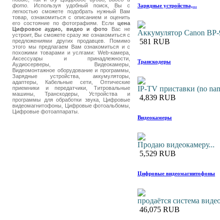
Зарядные устройства,...
фото
. Используя удобный поиск, Вы с
легкостью сможете подобрать нужный Вам
товар, ознакомиться с описанием и оценить
его состояние по фотографиям. Если
цена
Цифровое аудио, видео и фото
Вас не
Аккумулятор Canon BP-9
устроит, Вы сможете сразу же ознакомиться с
581 RUB
предложениями других продавцев. Помимо
этого мы предлагаем Вам ознакомиться и с
похожими товарами и услгами: Web-камера,
Аксессуары и принадлежности,
Транскодеры
Аудиосерверы, Видеокамеры,
Видеомонтажное оборудование и программы,
Зарядные устройства, аккумуляторы,
адаптеры, Кабельные сети, Оптические
IP-TV приставки (no na
приемники и передатчики, Титровальные
машины, Транскодеры, Устройства и
4,839 RUB
программы для обработки звука, Цифровые
видеомагнитофоны, Цифровые фотоальбомы,
Цифровые фотоаппараты.
Видеокамеры
Продаю видеокамеру...
5,529 RUB
Цифровые видеомагнитофоны
продаётся система вид
46,075 RUB